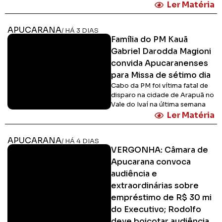
Ler Matéria
APUCARANA
/ HÁ 3 DIAS
Família do PM Kauã
Gabriel Darodda Magioni
convida Apucaranenses
para Missa de sétimo dia
Cabo da PM foi vítima fatal de
disparo na cidade de Arapuã no
Vale do Ivaí na última semana
Ler Matéria
APUCARANA
/ HÁ 4 DIAS
VERGONHA: Câmara de
Apucarana convoca
audiência e
extraordinárias sobre
empréstimo de R$ 30 mi
do Executivo; Rodolfo
deve boicotar audiência