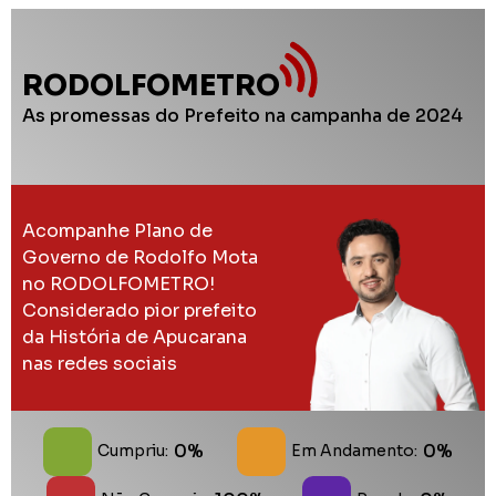
RODOLFOMETRO
As promessas do Prefeito na campanha de 2024
Acompanhe Plano de
Governo de Rodolfo Mota
no RODOLFOMETRO!
Considerado pior prefeito
da História de Apucarana
nas redes sociais
0%
0%
Cumpriu:
Em Andamento: