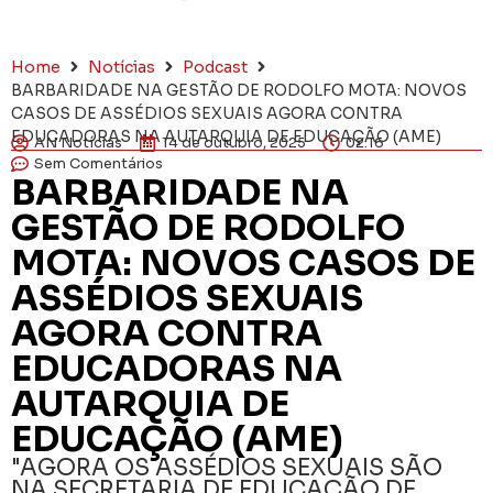
Home
Notícias
Podcast
BARBARIDADE NA GESTÃO DE RODOLFO MOTA: NOVOS
CASOS DE ASSÉDIOS SEXUAIS AGORA CONTRA
EDUCADORAS NA AUTARQUIA DE EDUCAÇÃO (AME)
AN Notícias
14 de outubro, 2025
02:16
Sem Comentários
BARBARIDADE NA
GESTÃO DE RODOLFO
MOTA: NOVOS CASOS DE
ASSÉDIOS SEXUAIS
AGORA CONTRA
EDUCADORAS NA
AUTARQUIA DE
EDUCAÇÃO (AME)
"AGORA OS ASSÉDIOS SEXUAIS SÃO
NA SECRETARIA DE EDUCAÇÃO DE