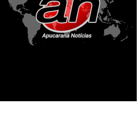
HOME
MIDIA KIT
Inicial
Colunistas
Notícias
Apucarana
Podcast
MidiaKit