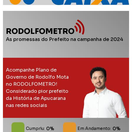
RODOLFOMETRO
As promessas do Prefeito na campanha de 2024
Acompanhe Plano de
Governo de Rodolfo Mota
no RODOLFOMETRO!
Considerado pior prefeito
da História de Apucarana
nas redes sociais
0%
0%
Cumpriu:
Em Andamento: