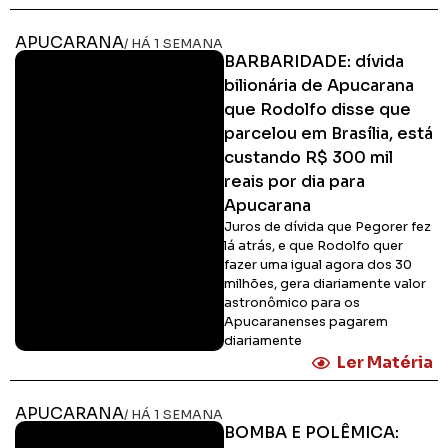
APUCARANA
/ HÁ 1 SEMANA
BARBARIDADE: dívida
bilionária de Apucarana
que Rodolfo disse que
parcelou em Brasília, está
custando R$ 300 mil
reais por dia para
Apucarana
Juros de dívida que Pegorer fez
lá atrás, e que Rodolfo quer
fazer uma igual agora dos 30
milhões, gera diariamente valor
astronômico para os
Apucaranenses pagarem
diariamente
Ler Matéria
APUCARANA
/ HÁ 1 SEMANA
BOMBA E POLÊMICA: