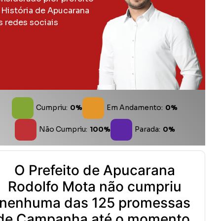
 História de Apucarana
s redes sociais
Cumpriu:
0%
Em Andamento:
0%
Não Cumpriu:
100%
Parada:
0%
O Prefeito de Apucarana
Rodolfo Mota não cumpriu
nenhuma das 125 promessas
de Campanha até o momento.