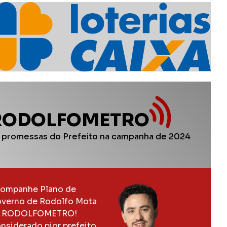
RODOLFOMETRO
 promessas do Prefeito na campanha de 2024
ompanhe Plano de
verno de Rodolfo Mota
 RODOLFOMETRO!
nsiderado pior prefeito