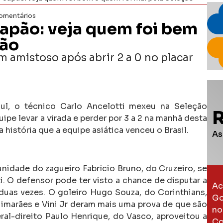
omentários
Japão: veja quem foi bem
ção
m amistoso após abrir 2 a 0 no placar
l, o técnico Carlo Ancelotti mexeu na Seleção
uipe levar a virada e perder por 3 a 2 na manhã desta
na história que a equipe asiática venceu o Brasil.
As
tunidade do zagueiro Fabrício Bruno, do Cruzeiro, se
. O defensor pode ter visto a chance de disputar a
Ac
duas vezes. O goleiro Hugo Souza, do Corinthians,
Go
imarães e Vini Jr deram mais uma prova de que são
no
eral-direito Paulo Henrique, do Vasco, aproveitou a
Co