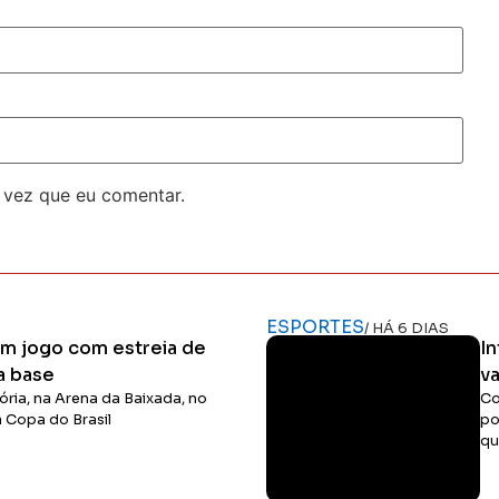
 vez que eu comentar.
ESPORTES
/ HÁ 6 DIAS
 em jogo com estreia de
In
a base
v
ória, na Arena da Baixada, no
Co
a Copa do Brasil
po
qu