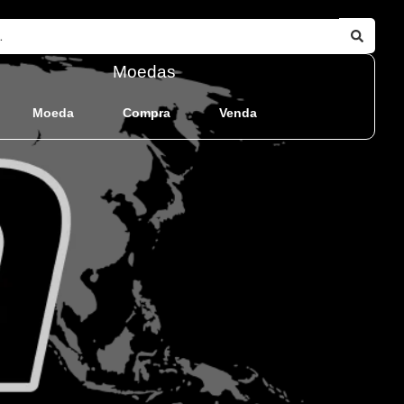
Moedas
Moeda
Compra
Venda