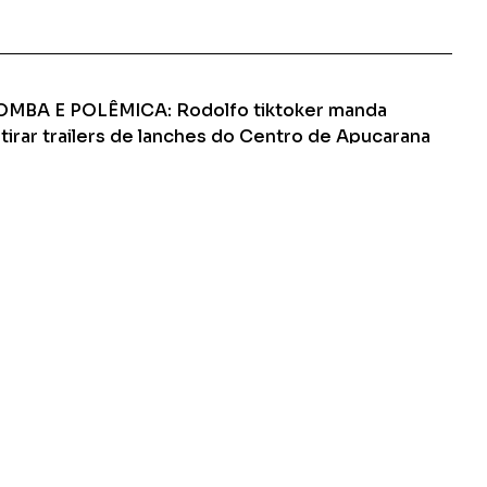
Ler Matéria
OMBA E POLÊMICA: Rodolfo tiktoker manda
tirar trailers de lanches do Centro de Apucarana
or prefeito da história de Apucarana teria dado prazo de 05
as para lancheiros saírem das Ruas da cidade
Ler Matéria
Apucarana-PR
CONTATO