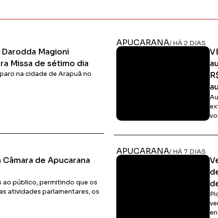
APUCARANA
/ HÁ 2 DIAS
l Darodda Magioni
V
a Missa de sétimo dia
a
isparo na cidade de Arapuã no
R
au
Au
ex
vo
Ler Matéria
APUCARANA
/ HÁ 7 DIAS
da Câmara de Apucarana
V
d
s ao público, permitindo que os
d
 atividades parlamentares, os
Pi
ve
en