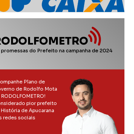
RODOLFOMETRO
 promessas do Prefeito na campanha de 2024
ompanhe Plano de
verno de Rodolfo Mota
 RODOLFOMETRO!
nsiderado pior prefeito
 História de Apucarana
s redes sociais