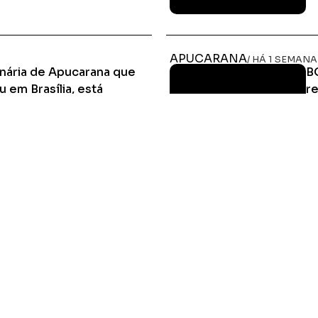
Ler Matéria
APUCARANA
/ HÁ 1 SEMANA
nária de Apucarana que
B
 em Brasília, está
re
 por dia para Apucarana
Pi
di
á atrás, e que Rodolfo quer fazer
era diariamente valor
ses pagarem diariamente
Ler Matéria
HOME
MIDIA KIT
ÚLTIMAS NOTÍCIAS
DESTAQUE