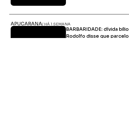
APUCARANA
/ HÁ 1 SEMANA
BARBARIDADE: dívida bilio
Rodolfo disse que parcelou
custando R$ 300 mil reais
Juros de dívida que Pegorer fez l
uma igual agora dos 30 milhões, g
astronômico para os Apucaranen