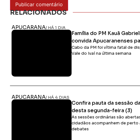
RELACIONADOS
APUCARANA
/ HÁ 1 DIA
Família do PM Kauã Gabrie
convida Apucaranenses par
Cabo da PM foi vítima fatal de d
Vale do Ivaí na última semana
APUCARANA
/ HÁ 4 DIAS
Confira pauta da sessão 
desta segunda-feira (3)
As sessões ordinárias são aberta
cidadãos acompanhem de perto as
debates