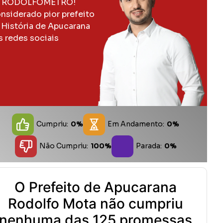
 RODOLFOMETRO!
nsiderado pior prefeito
 História de Apucarana
s redes sociais
Cumpriu:
0%
Em Andamento:
0%
Não Cumpriu:
100%
Parada:
0%
O Prefeito de Apucarana
Rodolfo Mota não cumpriu
nenhuma das 125 promessas