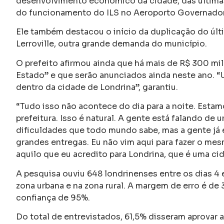
desenvolvimento econômico da cidade, das últimas d
do funcionamento do ILS no Aeroporto Governador
Ele também destacou o início da duplicação do últi
Lerroville, outra grande demanda do município.
O prefeito afirmou ainda que há mais de R$ 300 mi
Estado” e que serão anunciados ainda neste ano. 
dentro da cidade de Londrina”, garantiu.
“Tudo isso não acontece do dia para a noite. Esta
prefeitura. Isso é natural. A gente está falando d
dificuldades que todo mundo sabe, mas a gente já 
grandes entregas. Eu não vim aqui para fazer o mes
aquilo que eu acredito para Londrina, que é uma c
A pesquisa ouviu 648 londrinenses entre os dias 4 
zona urbana e na zona rural. A margem de erro é de
confiança de 95%.
Do total de entrevistados, 61,5% disseram aprovar 