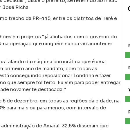
écadas”, disse o prefeito, se referindo ao início
 José Richa.
mo trecho da PR-445, entre os distritos de Irerê e
lhões em projetos “já alinhados com o governo do
“Uma operação que ninguém nunca viu acontecer
mos falando da máquina burocrática que é uma
e um primeiro ano de mandato, com todas as
está conseguindo reposicionar Londrina e fazer
mo que sempre foi feito. Eu vim para poder entregar
idade novamente destacada.”
e 6 de dezembro, em todas as regiões da cidade, na
 3% para mais ou para menos, com intervalo de
a administração de Amaral, 32,5% disseram que