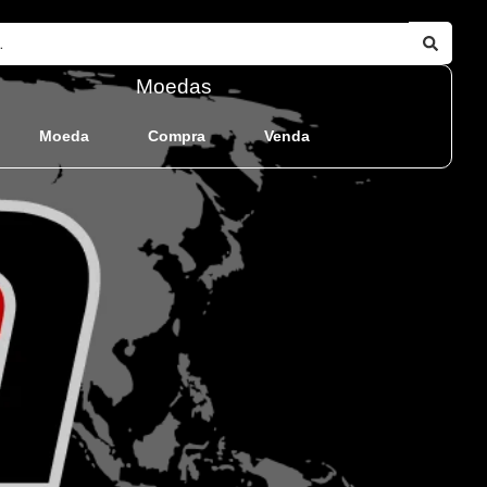
Moedas
Moeda
Compra
Venda