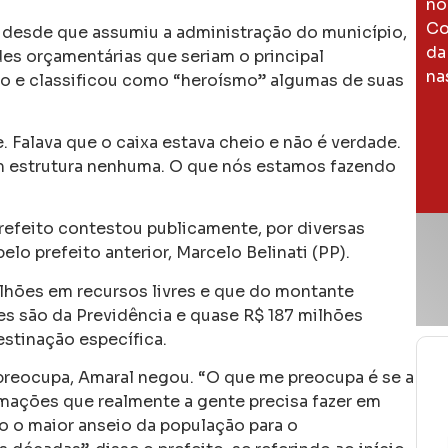
no
Co
 desde que assumiu a administração do município,
da
ades orçamentárias que seriam o principal
na
o e classificou como “heroísmo” algumas de suas
 Falava que o caixa estava cheio e não é verdade.
em estrutura nenhuma. O que nós estamos fazendo
refeito contestou publicamente, por diversas
lo prefeito anterior, Marcelo Belinati (PP).
lhões em recursos livres e que do montante
ões são da Previdência e quase R$ 187 milhões
stinação específica.
preocupa, Amaral negou. “O que me preocupa é se a
mações que realmente a gente precisa fazer em
o o maior anseio da população para o