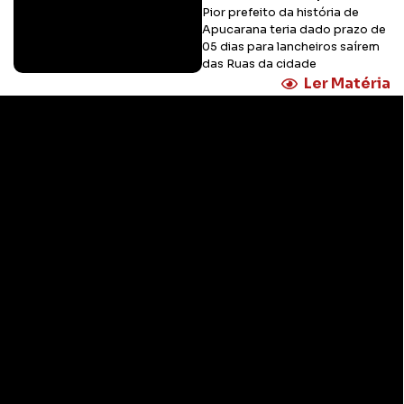
Pior prefeito da história de
Apucarana teria dado prazo de
05 dias para lancheiros saírem
das Ruas da cidade
Ler Matéria