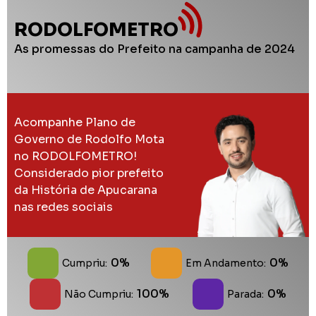
RODOLFOMETRO
As promessas do Prefeito na campanha de 2024
Acompanhe Plano de
Governo de Rodolfo Mota
no RODOLFOMETRO!
Considerado pior prefeito
da História de Apucarana
nas redes sociais
0%
0%
Cumpriu:
Em Andamento:
100%
0%
Não Cumpriu:
Parada: