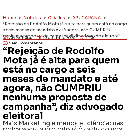
Home
Notícias
Cidades
APUCARANA
“Rejeição de Rodolfo Mota já é alta para quem está no cargo
a seis meses de mandato e até agora, não CUMPRIU
nenhuma proposta de campanha”, diz advogado eleitoral
AN Notícias
10 de junho, 2025
17:30
Sem Comentários
“Rejeição de Rodolfo
Mota já é alta para quem
está no cargo a seis
meses de mandato e até
agora, não CUMPRIU
nenhuma proposta de
campanha”, diz advogado
eleitoral
Mais Marketing e menos eficiência: nas
redes sociais prefeito já é avaliado nos