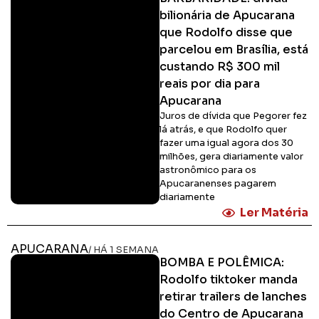
bilionária de Apucarana
que Rodolfo disse que
parcelou em Brasília, está
custando R$ 300 mil
reais por dia para
Apucarana
Juros de dívida que Pegorer fez
lá atrás, e que Rodolfo quer
fazer uma igual agora dos 30
milhões, gera diariamente valor
astronômico para os
Apucaranenses pagarem
diariamente
Ler Matéria
APUCARANA
/ HÁ 1 SEMANA
BOMBA E POLÊMICA:
Rodolfo tiktoker manda
retirar trailers de lanches
do Centro de Apucarana