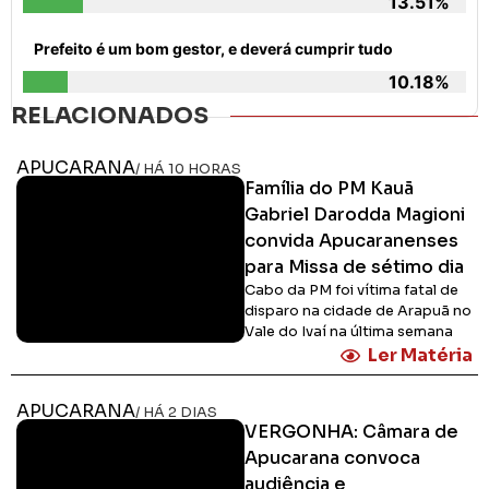
13.51%
Prefeito é um bom gestor, e deverá cumprir tudo
10.18%
RELACIONADOS
APUCARANA
/ HÁ 10 HORAS
Família do PM Kauã
Gabriel Darodda Magioni
convida Apucaranenses
para Missa de sétimo dia
Cabo da PM foi vítima fatal de
disparo na cidade de Arapuã no
Vale do Ivaí na última semana
Ler Matéria
APUCARANA
/ HÁ 2 DIAS
VERGONHA: Câmara de
Apucarana convoca
audiência e