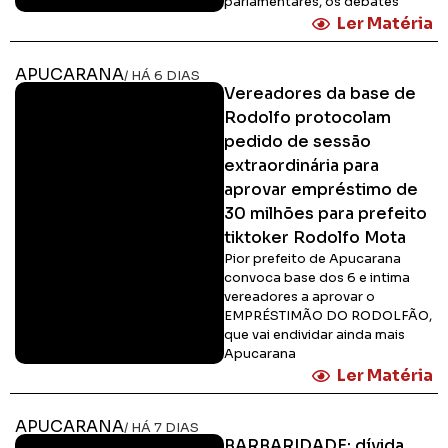
parlamentares, os debates
Ler Matéria
APUCARANA
/ HÁ 6 DIAS
Vereadores da base de
Rodolfo protocolam
pedido de sessão
extraordinária para
aprovar empréstimo de
30 milhões para prefeito
tiktoker Rodolfo Mota
Pior prefeito de Apucarana
convoca base dos 6 e intima
vereadores a aprovar o
EMPRÉSTIMÃO DO RODOLFÃO,
que vai endividar ainda mais
Apucarana
Ler Matéria
APUCARANA
/ HÁ 7 DIAS
BARBARIDADE: dívida