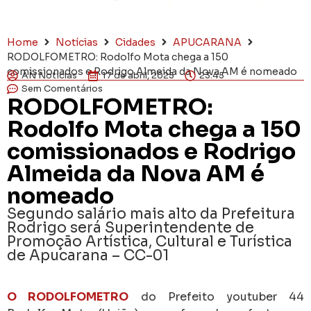
Home
Notícias
Cidades
APUCARANA
RODOLFOMETRO: Rodolfo Mota chega a 150
comissionados e Rodrigo Almeida da Nova AM é nomeado
AN Notícias
17 de abril, 2025
23:45
Sem Comentários
RODOLFOMETRO:
Rodolfo Mota chega a 150
comissionados e Rodrigo
Almeida da Nova AM é
nomeado
Segundo salário mais alto da Prefeitura
Rodrigo será Superintendente de
Promoção Artística, Cultural e Turística
de Apucarana – CC-01
O RODOLFOMETRO
do Prefeito youtuber 44