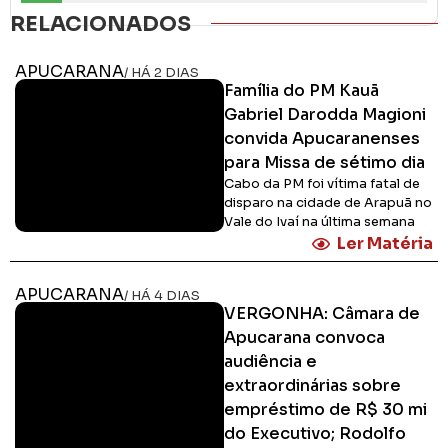
RELACIONADOS
APUCARANA
/ HÁ 2 DIAS
Família do PM Kauã
Gabriel Darodda Magioni
convida Apucaranenses
para Missa de sétimo dia
Cabo da PM foi vítima fatal de
disparo na cidade de Arapuã no
Vale do Ivaí na última semana
Ler Matéria
APUCARANA
/ HÁ 4 DIAS
VERGONHA: Câmara de
Apucarana convoca
audiência e
extraordinárias sobre
empréstimo de R$ 30 mi
do Executivo; Rodolfo