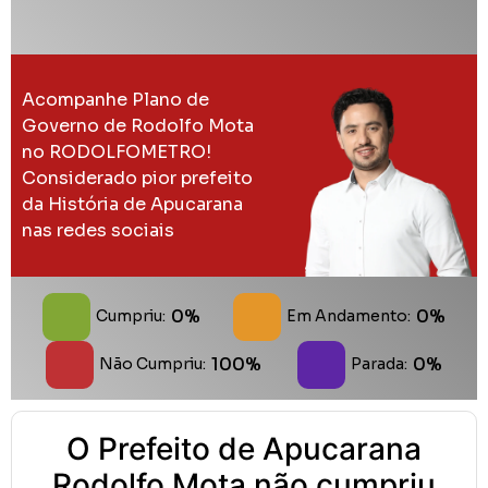
Acompanhe Plano de
Governo de Rodolfo Mota
no RODOLFOMETRO!
Considerado pior prefeito
da História de Apucarana
nas redes sociais
0%
0%
Cumpriu:
Em Andamento:
100%
0%
Não Cumpriu:
Parada:
O Prefeito de Apucarana
Rodolfo Mota não cumpriu