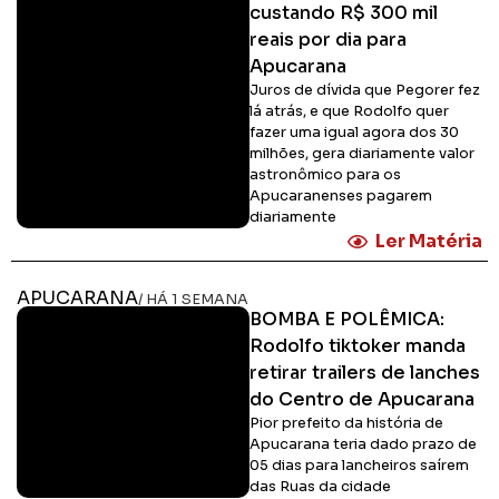
custando R$ 300 mil
reais por dia para
Apucarana
Juros de dívida que Pegorer fez
lá atrás, e que Rodolfo quer
fazer uma igual agora dos 30
milhões, gera diariamente valor
astronômico para os
Apucaranenses pagarem
diariamente
Ler Matéria
APUCARANA
/ HÁ 1 SEMANA
BOMBA E POLÊMICA:
Rodolfo tiktoker manda
retirar trailers de lanches
do Centro de Apucarana
Pior prefeito da história de
Apucarana teria dado prazo de
05 dias para lancheiros saírem
das Ruas da cidade