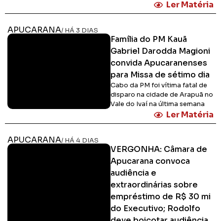
Ler Matéria
APUCARANA
/ HÁ 3 DIAS
Família do PM Kauã
Gabriel Darodda Magioni
convida Apucaranenses
para Missa de sétimo dia
Cabo da PM foi vítima fatal de
disparo na cidade de Arapuã no
Vale do Ivaí na última semana
Ler Matéria
APUCARANA
/ HÁ 4 DIAS
VERGONHA: Câmara de
Apucarana convoca
audiência e
extraordinárias sobre
empréstimo de R$ 30 mi
do Executivo; Rodolfo
deve boicotar audiência