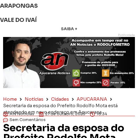
ARAPONGAS
VALE DO IVAÍ
SAIBA +
Publicidade
Home
Notícias
Cidades
APUCARANA
Secretaria da esposa do Prefeito Rodolfo Mota está
atendendo em novo endereço em Apucarana
AN Notícias
21 de outubro, 2025
16:34
Sem Comentários
Secretaria da esposa do
Prefeito Rodolfo Mota