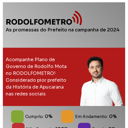
RODOLFOMETRO
As promessas do Prefeito na campanha de 2024
Acompanhe Plano de
Governo de Rodolfo Mota
no RODOLFOMETRO!
Considerado pior prefeito
da História de Apucarana
nas redes sociais
0%
0%
Cumpriu:
Em Andamento: