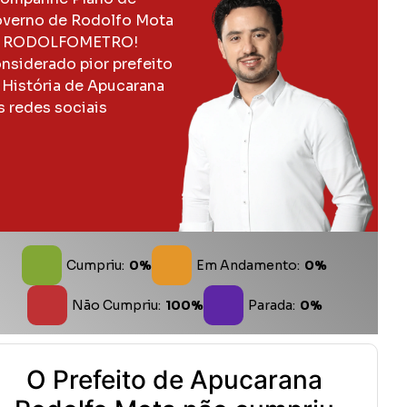
verno de Rodolfo Mota
 RODOLFOMETRO!
nsiderado pior prefeito
 História de Apucarana
s redes sociais
Cumpriu:
0%
Em Andamento:
0%
Não Cumpriu:
100%
Parada:
0%
O Prefeito de Apucarana