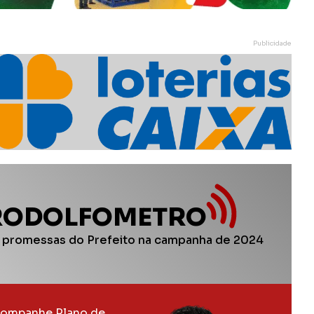
Publicidade
RODOLFOMETRO
 promessas do Prefeito na campanha de 2024
ompanhe Plano de