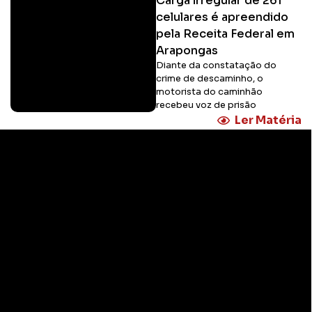
Carga irregular de 261
celulares é apreendido
pela Receita Federal em
Arapongas
Diante da constatação do
crime de descaminho, o
motorista do caminhão
recebeu voz de prisão
Ler Matéria