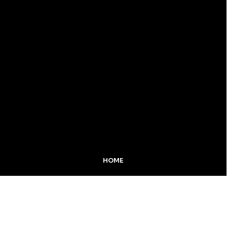
HOME
MIDIA KIT
ÚLTIMAS NOTÍCIAS
DESTAQUE