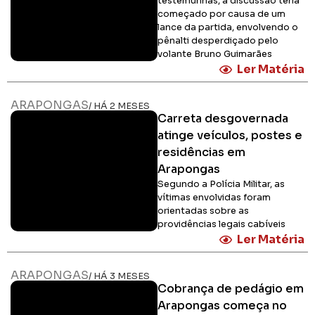
testemunhas, a discussão teria
começado por causa de um
lance da partida, envolvendo o
pênalti desperdiçado pelo
volante Bruno Guimarães
Ler Matéria
ARAPONGAS
/ HÁ 2 MESES
Carreta desgovernada
atinge veículos, postes e
residências em
Arapongas
Segundo a Polícia Militar, as
vítimas envolvidas foram
orientadas sobre as
providências legais cabíveis
Ler Matéria
ARAPONGAS
/ HÁ 3 MESES
Cobrança de pedágio em
Arapongas começa no