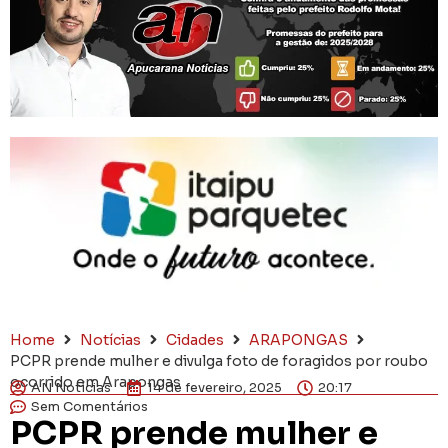
Home
Notícias
Cidades
ARAPONGAS
PCPR prende mulher e divulga foto de foragidos por roubo
ocorrido em Arapongas
AN Notícias
14 de fevereiro, 2025
20:17
Sem Comentários
PCPR prende mulher e