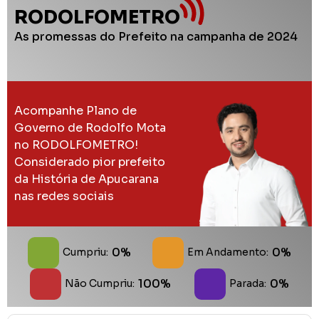
RODOLFOMETRO
As promessas do Prefeito na campanha de 2024
Acompanhe Plano de
Governo de Rodolfo Mota
no RODOLFOMETRO!
Considerado pior prefeito
da História de Apucarana
nas redes sociais
0%
0%
Cumpriu:
Em Andamento:
100%
0%
Não Cumpriu:
Parada: