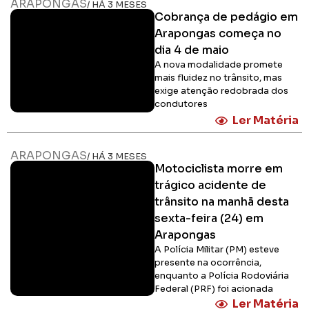
ARAPONGAS
/ HÁ 3 MESES
Cobrança de pedágio em
Arapongas começa no
dia 4 de maio
A nova modalidade promete
mais fluidez no trânsito, mas
exige atenção redobrada dos
condutores
Ler Matéria
ARAPONGAS
/ HÁ 3 MESES
Motociclista morre em
trágico acidente de
trânsito na manhã desta
sexta-feira (24) em
Arapongas
A Polícia Militar (PM) esteve
presente na ocorrência,
enquanto a Polícia Rodoviária
Federal (PRF) foi acionada
Ler Matéria