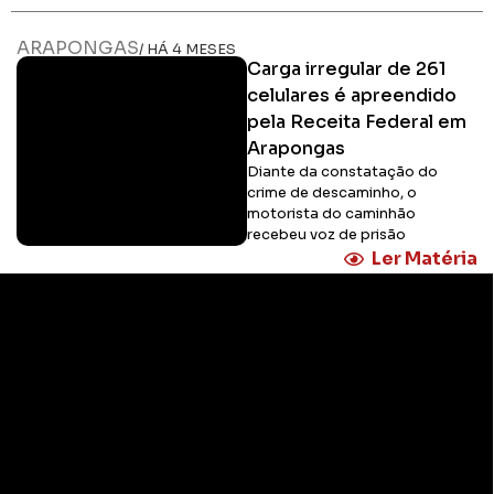
ARAPONGAS
/ HÁ 4 MESES
Carga irregular de 261
celulares é apreendido
pela Receita Federal em
Arapongas
Diante da constatação do
crime de descaminho, o
motorista do caminhão
recebeu voz de prisão
Ler Matéria