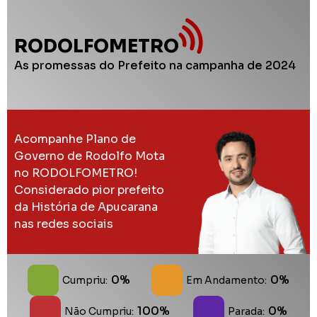
RODOLFOMETRO
As promessas do Prefeito na campanha de 2024
Acompanhe Plano de
Governo de Rodolfo Mota
no RODOLFOMETRO!
Considerado pior prefeito
da História de Apucarana
nas redes sociais
0%
0%
Cumpriu:
Em Andamento:
100%
0%
Não Cumpriu:
Parada: