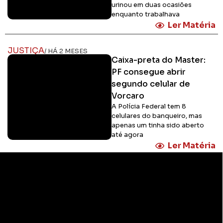
urinou em duas ocasiões
enquanto trabalhava
Ler Matéria
JUSTIÇA
/ HÁ 2 MESES
Caixa-preta do Master:
PF consegue abrir
segundo celular de
Vorcaro
A Polícia Federal tem 8
celulares do banqueiro, mas
apenas um tinha sido aberto
até agora
Ler Matéria