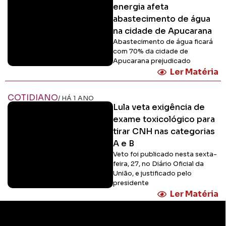
energia afeta
abastecimento de água
na cidade de Apucarana
Abastecimento de água ficará
com 70% da cidade de
Apucarana prejudicado
Ler Matéria
COTIDIANO
/ HÁ 1 ANO
Lula veta exigência de
exame toxicológico para
tirar CNH nas categorias
A e B
Veto foi publicado nesta sexta-
feira, 27, no Diário Oficial da
União, e justificado pelo
presidente
Ler Matéria