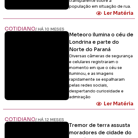
transparente sobre a
população em situação de rua.
Ler Matéria
COTIDIANO
/ HÁ 10 MESES
Meteoro ilumina o céu de
Londrina e parte do
Norte do Paraná
Diversas câmeras de segurança
e celulares registraram o
momento em que o céu se
iluminou, e as imagens
rapidamente se espalharam
pelas redes sociais,
despertando curiosidade e
admiração
Ler Matéria
COTIDIANO
/ HÁ 12 MESES
Tremor de terra assusta
moradores de cidade do