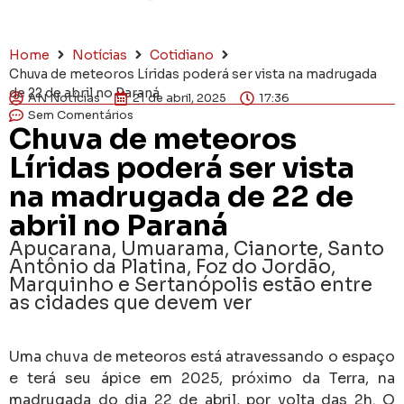
Home
Notícias
Cotidiano
Chuva de meteoros Líridas poderá ser vista na madrugada
de 22 de abril no Paraná
AN Notícias
21 de abril, 2025
17:36
Sem Comentários
Chuva de meteoros
Líridas poderá ser vista
na madrugada de 22 de
abril no Paraná
Apucarana, Umuarama, Cianorte, Santo
Antônio da Platina, Foz do Jordão,
Marquinho e Sertanópolis estão entre
as cidades que devem ver
Uma chuva de meteoros está atravessando o espaço
e terá seu ápice em 2025, próximo da Terra, na
madrugada do dia 22 de abril, por volta das 2h. O