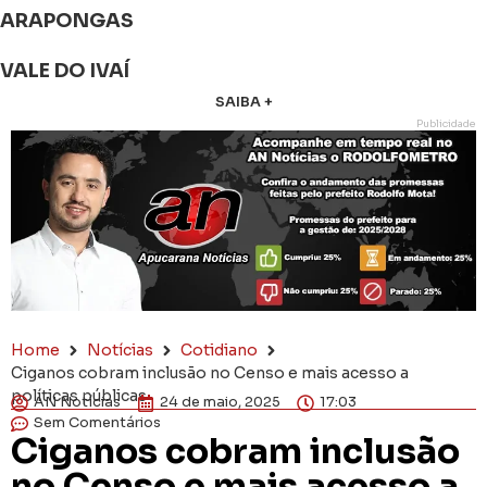
ARAPONGAS
VALE DO IVAÍ
SAIBA +
Publicidade
Home
Notícias
Cotidiano
Ciganos cobram inclusão no Censo e mais acesso a
políticas públicas
AN Notícias
24 de maio, 2025
17:03
Sem Comentários
Ciganos cobram inclusão
no Censo e mais acesso a