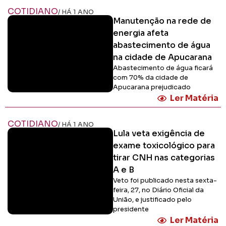
COTIDIANO
/ HÁ 1 ANO
Manutenção na rede de
energia afeta
abastecimento de água
na cidade de Apucarana
Abastecimento de água ficará
com 70% da cidade de
Apucarana prejudicado
Ler Matéria
COTIDIANO
/ HÁ 1 ANO
Lula veta exigência de
exame toxicológico para
tirar CNH nas categorias
A e B
Veto foi publicado nesta sexta-
feira, 27, no Diário Oficial da
União, e justificado pelo
presidente
Ler Matéria