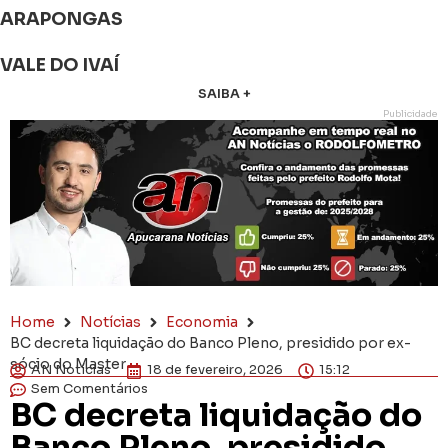
ARAPONGAS
VALE DO IVAÍ
SAIBA +
Publicidade
Home
Notícias
Economia
BC decreta liquidação do Banco Pleno, presidido por ex-
sócio do Master
AN Notícias
18 de fevereiro, 2026
15:12
Sem Comentários
BC decreta liquidação do
Banco Pleno, presidido