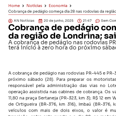
Home
Notícias
Economia
Cobrança de pedágio começa dia 28 nas rodovias da região 
AN Notícias
20 de junho, 2025
21:47
Sem Com
Cobrança de pedágio com
da região de Londrina; sa
A cobrança de pedágio nas rodovias PR
terá início à zero hora do próximo sába
A cobrança de pedágio nas rodovias PR-445 e PR-323
próximo sábado (28). Para preparar os motorista
responsável pela administração das vias no Lote
operação assistida nas cabines de cobrança. Os va
11,80 na praça Sertaneja (PR-323, km 3); R$ 12 em 
de Ortigueira (BR-376, km 316), Imbaú (BR-376, k
veículos com mais de dois eixos, o valor é mul