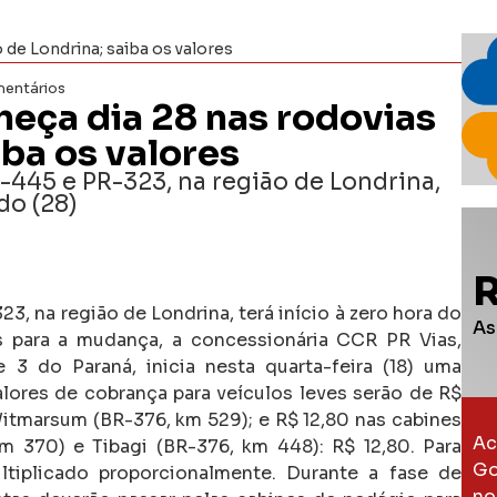
de Londrina; saiba os valores
entários
eça dia 28 nas rodovias
iba os valores
-445 e PR-323, na região de Londrina,
do (28)
, na região de Londrina, terá início à zero hora do
As
s para a mudança, a concessionária CCR PR Vias,
 3 do Paraná, inicia nesta quarta-feira (18) uma
lores de cobrança para veículos leves serão de R$
Witmarsum (BR-376, km 529); e R$ 12,80 nas cabines
Ac
m 370) e Tibagi (BR-376, km 448): R$ 12,80. Para
Go
tiplicado proporcionalmente. Durante a fase de
no