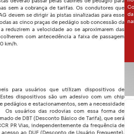
istas deverão passar pelas cabines de pedágio para
Co
 mas sem a cobrança de tarifas. Os condutores que
da
 devem se dirigir às pistas sinalizadas para esse
na
 todas as cinco praças de pedágio sob concessão da
 a reduzirem a velocidade ao se aproximarem das
escolherem com antecedência a faixa de passagem
40 km/h.
is para usuários que utilizam dispositivos de
 Estes dispositivos são um adesivo com um chip
e pedágios e estacionamentos, sem a necessidade
ão. Os usuários das rodovias com essa forma de
mado de DBT (Desconto Básico de Tarifa), que será
CCR PR Vias, independentemente da frequência de
á acesso ao DUF (Desconto de Usuário Frequente),