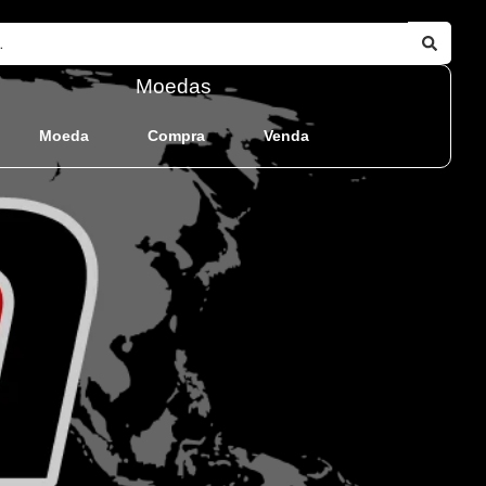
Moedas
Moeda
Compra
Venda