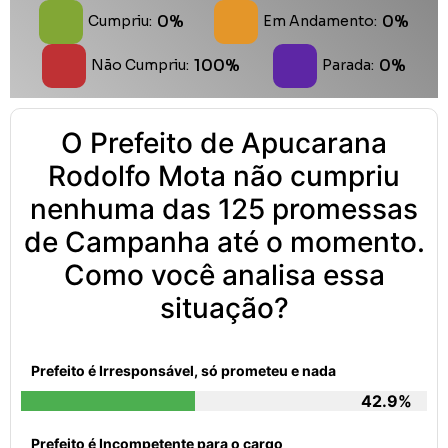
0%
0%
Cumpriu:
Em Andamento:
100%
0%
Não Cumpriu:
Parada:
O Prefeito de Apucarana
Rodolfo Mota não cumpriu
nenhuma das 125 promessas
de Campanha até o momento.
Como você analisa essa
situação?
Prefeito é Irresponsável, só prometeu e nada
42.9%
Prefeito é Incompetente para o cargo