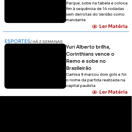
Parque, sobe na tabela e coloca
fim à sequência de 14 rodadas
sem derrotas do Verdão como
mandante
Ler Matéria
ESPORTES
/ HÁ 2 SEMANAS
Yuri Alberto brilha,
Corinthians vence o
Remo e sobe no
Brasileirão
Camisa 9 marcou dois gols e foi
o nome da partida realizada na
capital paulista
Ler Matéria