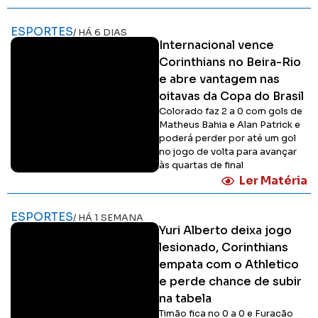
ESPORTES
/ HÁ 6 DIAS
Internacional vence
Corinthians no Beira-Rio
e abre vantagem nas
oitavas da Copa do Brasil
Colorado faz 2 a 0 com gols de
Matheus Bahia e Alan Patrick e
poderá perder por até um gol
no jogo de volta para avançar
às quartas de final
Ler Matéria
ESPORTES
/ HÁ 1 SEMANA
Yuri Alberto deixa jogo
lesionado, Corinthians
empata com o Athletico
e perde chance de subir
na tabela
Timão fica no 0 a 0 e Furacão