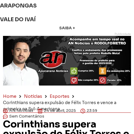
ARAPONGAS
VALE DO IVAÍ
SAIBA +
Publicidade
Home
Notícias
Esportes
Corinthians supera expulsão de Félix Torres e vence a
primeira na Sul-Americana
AN Notícias
24 de abril, 2025
23:59
Sem Comentários
Corinthians supera
expulsão de Félix Torres e