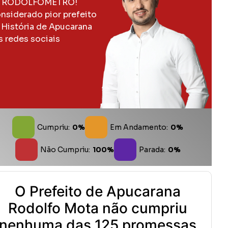
 RODOLFOMETRO!
nsiderado pior prefeito
 História de Apucarana
s redes sociais
Cumpriu:
0%
Em Andamento:
0%
Não Cumpriu:
100%
Parada:
0%
O Prefeito de Apucarana
Rodolfo Mota não cumpriu
nenhuma das 125 promessas