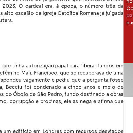
no
2023. O cardeal era, à época, o número três da
Co
s alto escalão da Igreja Católica Romana já julgada
da
uters.
na
que tinha autorização papal para liberar fundos em
refém no Mali. Francisco, que se recuperava de uma
espondeu vagamente e pediu que a pergunta fosse
pa, Becciu foi condenado a cinco anos e meio de
sos do Óbolo de São Pedro, fundo destinado a obras
, corrupção e propinas, ele as nega e afirma que
e um edifício em Londres com recursos desviados