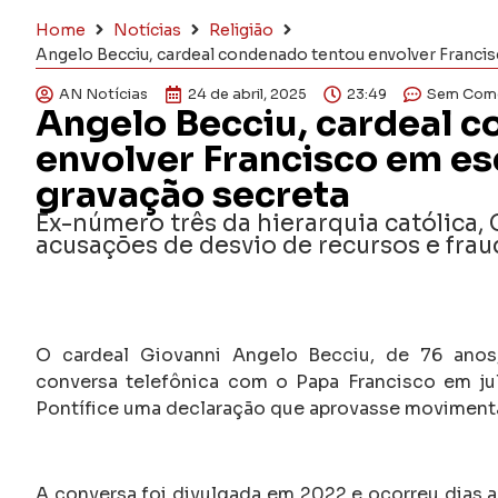
Home
Notícias
Religião
Angelo Becciu, cardeal condenado tentou envolver Franci
AN Notícias
24 de abril, 2025
23:49
Sem Come
Angelo Becciu, cardeal 
envolver Francisco em es
gravação secreta
Ex-número três da hierarquia católica,
acusações de desvio de recursos e fra
O cardeal Giovanni Angelo Becciu, de 76 anos
conversa telefônica com o Papa Francisco em jul
Pontífice uma declaração que aprovasse movimenta
A conversa foi divulgada em 2022 e ocorreu dias a