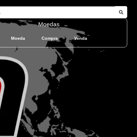
Moedas
Moeda
Compra
Venda