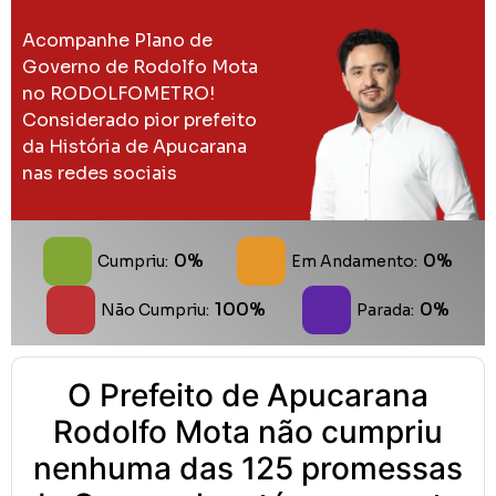
Acompanhe Plano de
Governo de Rodolfo Mota
no RODOLFOMETRO!
Considerado pior prefeito
da História de Apucarana
nas redes sociais
0%
0%
Cumpriu:
Em Andamento:
100%
0%
Não Cumpriu:
Parada:
O Prefeito de Apucarana
Rodolfo Mota não cumpriu
nenhuma das 125 promessas