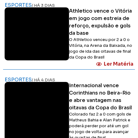
ESPORTES
/ HÁ 3 DIAS
Athletico vence o Vitória
em jogo com estreia de
reforço, expulsão e gols
da base
O Athletico venceu por 2 a 0 o
Vitória, na Arena da Baixada, no
jogo de ida das oitavas de final
da Copa do Brasil
Ler Matéria
ESPORTES
/ HÁ 4 DIAS
Internacional vence
Corinthians no Beira-Rio
e abre vantagem nas
oitavas da Copa do Brasil
Colorado faz 2 a 0 com gols de
Matheus Bahia e Alan Patrick e
poderá perder por até um gol
no jogo de volta para avançar
às quartas de final