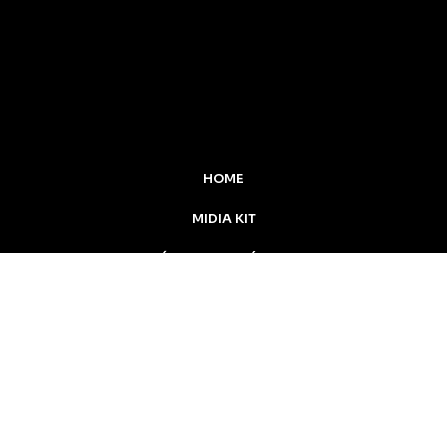
HOME
MIDIA KIT
ÚLTIMAS NOTÍCIAS
DESTAQUE
CONTATO
Inicial
Colunistas
Notícias
Apucarana
Podcast
MidiaKit