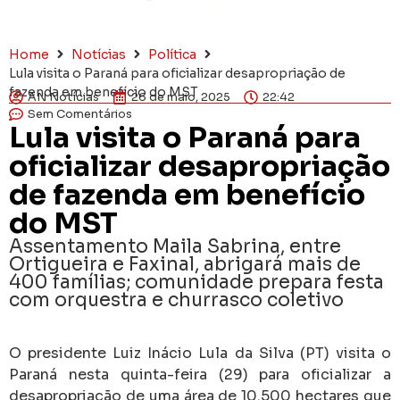
Home
Notícias
Política
Lula visita o Paraná para oficializar desapropriação de
fazenda em benefício do MST
AN Notícias
26 de maio, 2025
22:42
Sem Comentários
Lula visita o Paraná para
oficializar desapropriação
de fazenda em benefício
do MST
Assentamento Maila Sabrina, entre
Ortigueira e Faxinal, abrigará mais de
400 famílias; comunidade prepara festa
com orquestra e churrasco coletivo
O presidente Luiz Inácio Lula da Silva (PT) visita o
Paraná nesta quinta-feira (29) para oficializar a
desapropriação de uma área de 10.500 hectares que