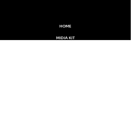
HOME
MIDIA KIT
ÚLTIMAS NOTÍCIAS
DESTAQUE
Inicial
Colunistas
Notícias
Apucarana
Podcast
MidiaKit
CONTATO