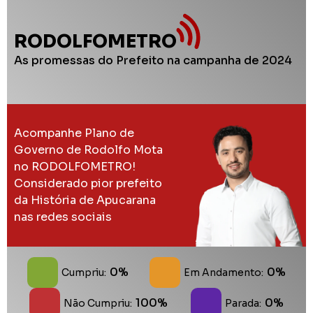
RODOLFOMETRO
As promessas do Prefeito na campanha de 2024
Acompanhe Plano de
Governo de Rodolfo Mota
no RODOLFOMETRO!
Considerado pior prefeito
da História de Apucarana
nas redes sociais
0%
0%
Cumpriu:
Em Andamento:
100%
0%
Não Cumpriu:
Parada: