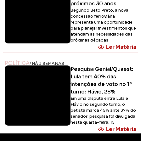
próximos 30 anos
Segundo Beto Preto, a nova
concessão ferroviária
representa uma oportunidade
para planejar investimentos que
atendam às necessidades das
próximas décadas
Ler Matéria
POLÍTICA
/ HÁ 3 SEMANAS
Pesquisa Genial/Quaest:
Lula tem 40% das
intenções de voto no 1º
turno; Flávio, 28%
Em uma disputa entre Lula e
Flávio no segundo turno, o
petista marca 45% ante 37% do
senador; pesquisa foi divulgada
nesta quarta-feira, 15
Ler Matéria