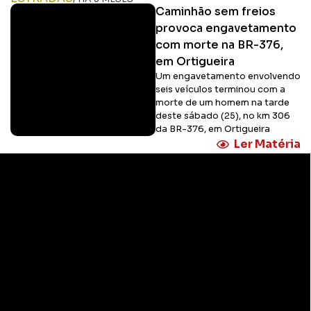
Caminhão sem freios
provoca engavetamento
com morte na BR-376,
em Ortigueira
Um engavetamento envolvendo
seis veículos terminou com a
morte de um homem na tarde
deste sábado (25), no km 306
da BR-376, em Ortigueira
Ler Matéria