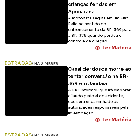
crianças feridas em
Apucarana
A motorista seguia em um Fiat
Palio no sentido do
entroncamento da BR-369 para
a BR-376 quando perdeu o
controle da direção
Ler Matéria
ESTRADAS
/ HÁ 2 MESES
Casal de idosos morre ao
tentar conversão na BR-
369 em Jandaia
A PRF informou que irá elaborar
o laudo pericial do acidente,
que será encaminhado às
autoridades responsáveis pela
investigação
Ler Matéria
ESTRADAS
/ HÁ 3 MESES