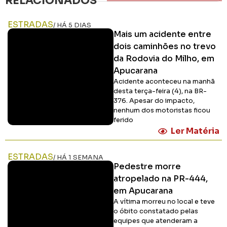
RELACIONADOS
ESTRADAS
/ HÁ 5 DIAS
Mais um acidente entre
dois caminhões no trevo
da Rodovia do Milho, em
Apucarana
Acidente aconteceu na manhã
desta terça-feira (4), na BR-
376. Apesar do impacto,
nenhum dos motoristas ficou
ferido
Ler Matéria
ESTRADAS
/ HÁ 1 SEMANA
Pedestre morre
atropelado na PR-444,
em Apucarana
A vítima morreu no local e teve
o óbito constatado pelas
equipes que atenderam a