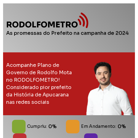
RODOLFOMETRO
As promessas do Prefeito na campanha de 2024
Acompanhe Plano de
Governo de Rodolfo Mota
no RODOLFOMETRO!
Considerado pior prefeito
da História de Apucarana
nas redes sociais
0%
0%
Cumpriu:
Em Andamento: