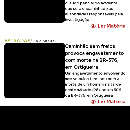
o laudo pericial do acidente,
que será encaminhado às
autoridades responsáveis pela
investigação
Ler Matéria
ESTRADAS
/ HÁ 3 MESES
Caminhão sem freios
provoca engavetamento
com morte na BR-376,
em Ortigueira
Um engavetamento envolvendo
seis veículos terminou com a
morte de um homem na tarde
deste sábado (25), no km 306
da BR-376, em Ortigueira
Ler Matéria