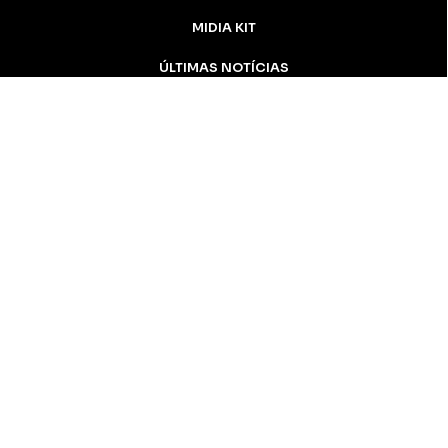
MIDIA KIT
ÚLTIMAS NOTÍCIAS
DESTAQUE
CONTATO
Inicial
Colunistas
Notícias
Apucarana
Podcast
MidiaKit