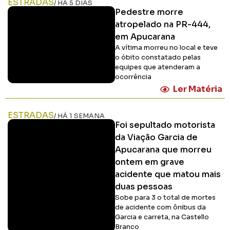
ESTRADAS
/ HÁ 5 DIAS
Pedestre morre
atropelado na PR-444,
em Apucarana
A vítima morreu no local e teve
o óbito constatado pelas
equipes que atenderam a
ocorrência
Ler Matéria
ESTRADAS
/ HÁ 1 SEMANA
Foi sepultado motorista
da Viação Garcia de
Apucarana que morreu
ontem em grave
acidente que matou mais
duas pessoas
Sobe para 3 o total de mortes
de acidente com ônibus da
Garcia e carreta, na Castello
Branco