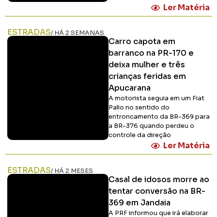
Ler Matéria
ESTRADAS
/ HÁ 2 SEMANAS
Carro capota em
barranco na PR-170 e
deixa mulher e três
crianças feridas em
Apucarana
A motorista seguia em um Fiat
Palio no sentido do
entroncamento da BR-369 para
a BR-376 quando perdeu o
controle da direção
Ler Matéria
ESTRADAS
/ HÁ 2 MESES
Casal de idosos morre ao
tentar conversão na BR-
369 em Jandaia
A PRF informou que irá elaborar