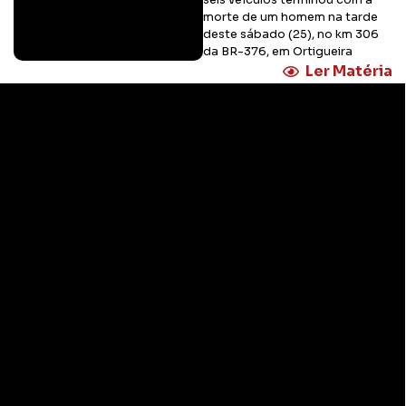
morte de um homem na tarde
deste sábado (25), no km 306
da BR-376, em Ortigueira
Ler Matéria