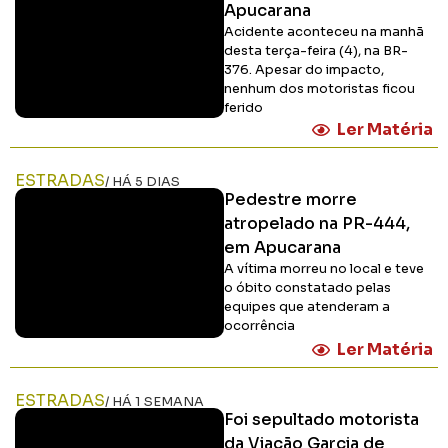
Apucarana
Acidente aconteceu na manhã
desta terça-feira (4), na BR-
376. Apesar do impacto,
nenhum dos motoristas ficou
ferido
Ler Matéria
ESTRADAS
/ HÁ 5 DIAS
Pedestre morre
atropelado na PR-444,
em Apucarana
A vítima morreu no local e teve
o óbito constatado pelas
equipes que atenderam a
ocorrência
Ler Matéria
ESTRADAS
/ HÁ 1 SEMANA
Foi sepultado motorista
da Viação Garcia de