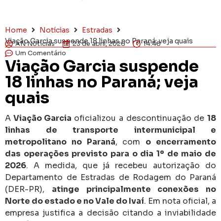
Home
Notícias
Estradas
Viação Garcia suspende 18 linhas no Paraná; veja quais
AN Notícias
23 de abril, 2026
14:48
Um Comentário
Viação Garcia suspende
18 linhas no Paraná; veja
quais
A
Viação Garcia
oficializou a descontinuação de
18
linhas de transporte intermunicipal e
metropolitano no Paraná
, com
o encerramento
das operações previsto para o dia 1º de maio de
2026
. A medida, que já recebeu autorização do
Departamento de Estradas de Rodagem do Paraná
(DER-PR),
atinge principalmente conexões no
Norte do estado e no Vale do Ivaí
. Em nota oficial, a
empresa justifica a decisão citando a inviabilidade