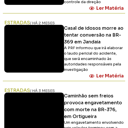
controle da direção
Ler Matéria
ESTRADAS
/ HÁ 2 MESES
Casal de idosos morre ao
tentar conversão na BR-
369 em Jandaia
A PRF informou que irá elaborar
o laudo pericial do acidente,
que será encaminhado às
autoridades responsáveis pela
investigação
Ler Matéria
ESTRADAS
/ HÁ 3 MESES
Caminhão sem freios
provoca engavetamento
com morte na BR-376,
em Ortigueira
Um engavetamento envolvendo
seis veículos terminou com a