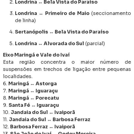
Londrina ↔ Bela Vista do Paraíso
Londrina ↔ Primeiro de Maio
(seccionamento
de linha)
Sertanópolis ↔ Bela Vista do Paraíso
Londrina ↔ Alvorada do Sul
(parcial)
Eixo Maringá e Vale do Ivaí
Esta região concentra o maior número de
suspensões em trechos de ligação entre pequenas
localidades.
6.
Maringá ↔ Astorga
7.
Maringá ↔ Iguaraçu
8.
Maringá ↔ Porecatu
9.
Santa Fé ↔ Iguaraçu
10.
Jandaia do Sul ↔ Ivaiporã
11.
Jandaia do Sul ↔ Barbosa Ferraz
12.
Barbosa Ferraz ↔ Ivaiporã
13.
São João do Ivaí ↔ Godoy Moreira