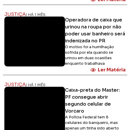
JUSTIÇA
/ HÁ 1 MÊS
Operadora de caixa que
urinou na roupa por não
poder usar banheiro será
indenizada no PR
O motivo foi a humilhação
sofrida por ela quando se
urinou em duas ocasiões
enquanto trabalhava
Ler Matéria
JUSTIÇA
/ HÁ 1 MÊS
Caixa-preta do Master:
PF consegue abrir
segundo celular de
Vorcaro
A Polícia Federal tem 8
celulares do banqueiro, mas
apenas um tinha sido aberto