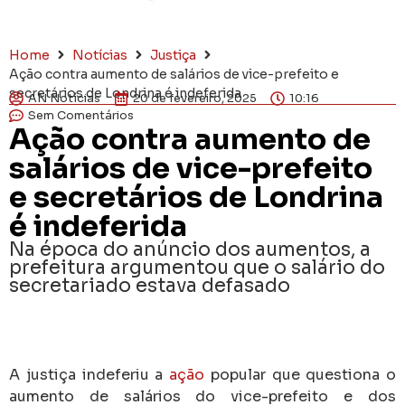
Home
Notícias
Justiça
Ação contra aumento de salários de vice-prefeito e
secretários de Londrina é indeferida
AN Notícias
20 de fevereiro, 2025
10:16
Sem Comentários
Ação contra aumento de
salários de vice-prefeito
e secretários de Londrina
é indeferida
Na época do anúncio dos aumentos, a
prefeitura argumentou que o salário do
secretariado estava defasado
A justiça indeferiu a
ação
popular que questiona o
aumento de salários do vice-prefeito e dos