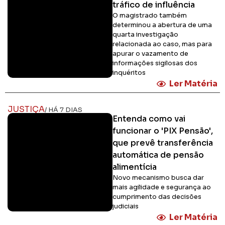
tráfico de influência
O magistrado também
determinou a abertura de uma
quarta investigação
relacionada ao caso, mas para
apurar o vazamento de
informações sigilosas dos
inquéritos
Ler Matéria
JUSTIÇA
/ HÁ 7 DIAS
Entenda como vai
funcionar o 'PIX Pensão',
que prevê transferência
automática de pensão
alimentícia
Novo mecanismo busca dar
mais agilidade e segurança ao
cumprimento das decisões
judiciais
Ler Matéria