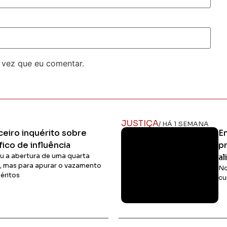
 vez que eu comentar.
JUSTIÇA
/ HÁ 1 SEMANA
rceiro inquérito sobre
E
fico de influência
p
 a abertura de uma quarta
al
o, mas para apurar o vazamento
No
éritos
cu
Ler Matéria