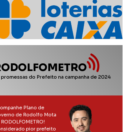
RODOLFOMETRO
 promessas do Prefeito na campanha de 2024
ompanhe Plano de
verno de Rodolfo Mota
 RODOLFOMETRO!
nsiderado pior prefeito