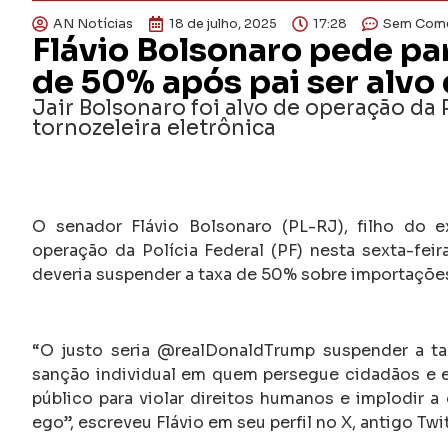
AN Notícias
18 de julho, 2025
17:28
Sem Come
Flávio Bolsonaro pede p
de 50% após pai ser alvo 
Jair Bolsonaro foi alvo de operação da P
tornozeleira eletrônica
O senador Flávio Bolsonaro (PL-RJ), filho do e
operação da Polícia Federal (PF) nesta sexta-feir
deveria suspender a taxa de 50% sobre importações 
“O justo seria @realDonaldTrump suspender a ta
sanção individual em quem persegue cidadãos e em
público para violar direitos humanos e implodir a
ego”, escreveu Flávio em seu perfil no X, antigo Twit