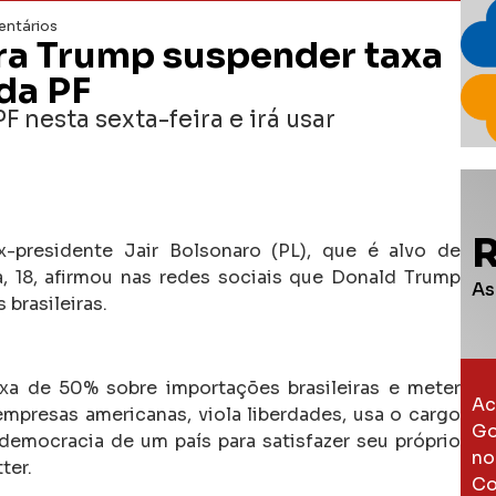
ntários
ara Trump suspender taxa
da PF
F nesta sexta-feira e irá usar
x-presidente Jair Bolsonaro (PL), que é alvo de
a, 18, afirmou nas redes sociais que Donald Trump
As
brasileiras.
xa de 50% sobre importações brasileiras e meter
Ac
presas americanas, viola liberdades, usa o cargo
Go
 democracia de um país para satisfazer seu próprio
no
ter.
Co