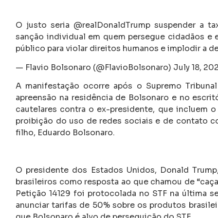
O justo seria @realDonaldTrump suspender a tax
sanção individual em quem persegue cidadãos e em
público para violar direitos humanos e implodir a d
— Flavio Bolsonaro (@FlavioBolsonaro) July 18, 20
A manifestação ocorre após o Supremo Tribunal
apreensão na residência de Bolsonaro e no escrit
cautelares contra o ex-presidente, que incluem o 
proibição do uso de redes sociais e de contato c
filho, Eduardo Bolsonaro.
O presidente dos Estados Unidos, Donald Trump,
brasileiros como resposta ao que chamou de “caça 
Petição 14129 foi protocolada no STF na última sex
anunciar tarifas de 50% sobre os produtos brasile
que Bolsonaro é alvo de perseguição do STF.