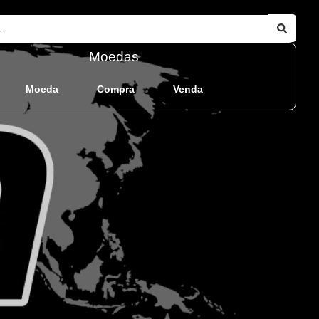
Moedas
Moeda
Compra
Venda