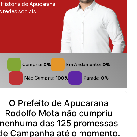
 História de Apucarana
s redes sociais
Cumpriu:
0%
Em Andamento:
0%
Não Cumpriu:
100%
Parada:
0%
O Prefeito de Apucarana
Rodolfo Mota não cumpriu
nenhuma das 125 promessas
de Campanha até o momento.