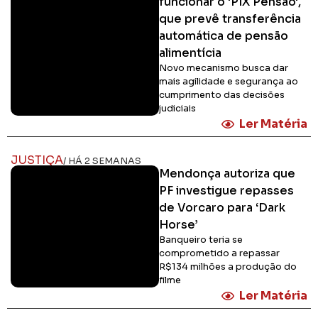
funcionar o 'PIX Pensão',
que prevê transferência
automática de pensão
alimentícia
Novo mecanismo busca dar
mais agilidade e segurança ao
cumprimento das decisões
judiciais
Ler Matéria
JUSTIÇA
/ HÁ 2 SEMANAS
Mendonça autoriza que
PF investigue repasses
de Vorcaro para ‘Dark
Horse’
Banqueiro teria se
comprometido a repassar
R$134 milhões a produção do
filme
Ler Matéria