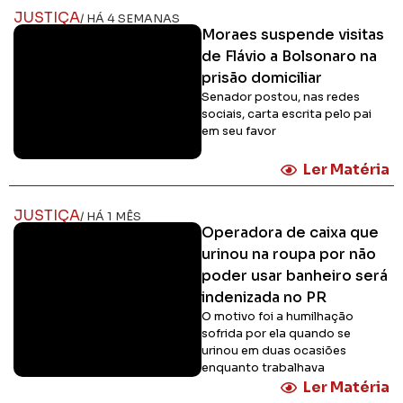
JUSTIÇA
/ HÁ 4 SEMANAS
Moraes suspende visitas
de Flávio a Bolsonaro na
prisão domiciliar
Senador postou, nas redes
sociais, carta escrita pelo pai
em seu favor
Ler Matéria
JUSTIÇA
/ HÁ 1 MÊS
Operadora de caixa que
urinou na roupa por não
poder usar banheiro será
indenizada no PR
O motivo foi a humilhação
sofrida por ela quando se
urinou em duas ocasiões
enquanto trabalhava
Ler Matéria