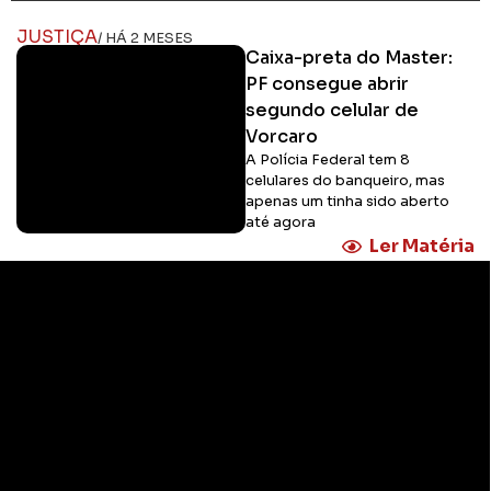
JUSTIÇA
/ HÁ 2 MESES
Caixa-preta do Master:
PF consegue abrir
segundo celular de
Vorcaro
A Polícia Federal tem 8
celulares do banqueiro, mas
apenas um tinha sido aberto
até agora
Ler Matéria