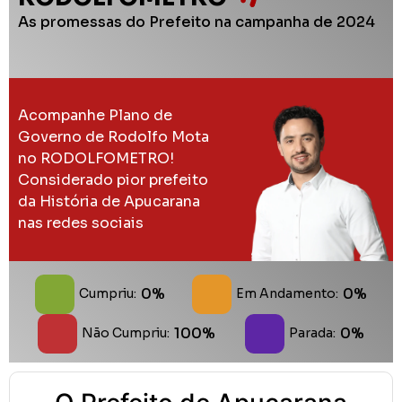
As promessas do Prefeito na campanha de 2024
Acompanhe Plano de
Governo de Rodolfo Mota
no RODOLFOMETRO!
Considerado pior prefeito
da História de Apucarana
nas redes sociais
0%
0%
Cumpriu:
Em Andamento:
100%
0%
Não Cumpriu:
Parada: