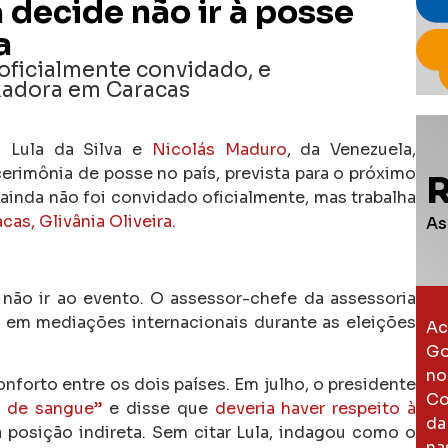
 decide não ir à posse
a
i oficialmente convidado, e
xadora em Caracas
 Lula da Silva e
Nicolás Maduro
, da Venezuela,
 cerimônia de posse no país, prevista para o próximo
l ainda não foi convidado oficialmente, mas trabalha
as, Glivânia Oliveira.
As
não ir ao evento. O assessor-chefe da assessoria
 em mediações internacionais durante as eleições
Ac
Go
no
forto entre os dois países. Em julho, o presidente
Co
 de sangue”
e disse que
deveria haver respeito à
da
 posição indireta. Sem citar Lula, indagou como o
na