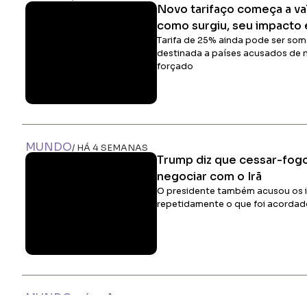
Novo tarifaço começa a va
como surgiu, seu impacto 
Tarifa de 25% ainda pode ser som
destinada a países acusados de 
forçado
MUNDO
/ HÁ 4 SEMANAS
Trump diz que cessar-fogo
negociar com o Irã
O presidente também acusou os i
repetidamente o que foi acordad
MUNDO
/ HÁ 1 MÊS