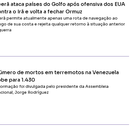
eerã ataca países do Golfo após ofensiva dos EUA
ntra o Irã e volta a fechar Ormuz
erã permite atualmente apenas uma rota de navegação ao
ngo de sua costa e rejeita qualquer retorno à situação anterior
guerra
Ler Matéria
úmero de mortos em terremotos na Venezuela
obe para 1.430
formação foi divulgada pelo presidente da Assembleia
cional, Jorge Rodríguez
Ler Matéria