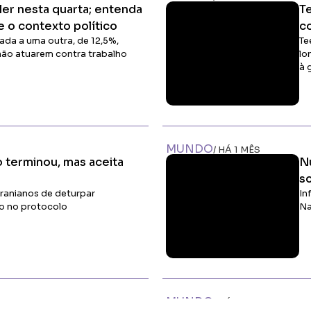
ler nesta quarta; entenda
T
e o contexto político
co
ada a uma outra, de 12,5%,
Te
não atuarem contra trabalho
lo
à 
Ler Matéria
MUNDO
/ HÁ 1 MÊS
 terminou, mas aceita
N
s
ranianos de deturpar
In
o no protocolo
Na
Ler Matéria
MUNDO
/ HÁ 2 MESES