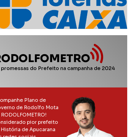
RODOLFOMETRO
 promessas do Prefeito na campanha de 2024
ompanhe Plano de
verno de Rodolfo Mota
 RODOLFOMETRO!
nsiderado pior prefeito
 História de Apucarana
s redes sociais