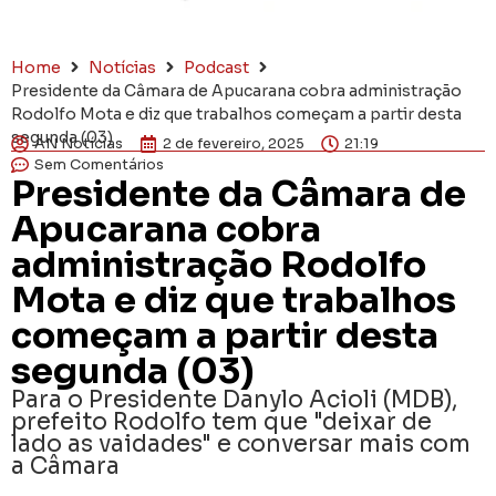
Home
Notícias
Podcast
Presidente da Câmara de Apucarana cobra administração
Rodolfo Mota e diz que trabalhos começam a partir desta
segunda (03)
AN Notícias
2 de fevereiro, 2025
21:19
Sem Comentários
Presidente da Câmara de
Apucarana cobra
administração Rodolfo
Mota e diz que trabalhos
começam a partir desta
segunda (03)
Para o Presidente Danylo Acioli (MDB),
prefeito Rodolfo tem que "deixar de
lado as vaidades" e conversar mais com
a Câmara