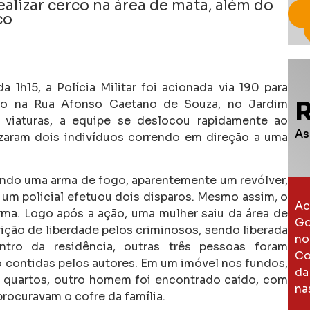
alizar cerco na área de mata, além do
co
 1h15, a Polícia Militar foi acionada via 190 para
o na Rua Afonso Caetano de Souza, no Jardim
viaturas, a equipe se deslocou rapidamente ao
As
izaram dois indivíduos correndo em direção a uma
ando uma arma de fogo, aparentemente um revólver,
 um policial efetuou dois disparos. Mesmo assim, o
Ac
rma. Logo após a ação, uma mulher saiu da área de
Go
ição de liberdade pelos criminosos, sendo liberada
no
tro da residência, outras três pessoas foram
Co
contidas pelos autores. Em um imóvel nos fundos,
da
 quartos, outro homem foi encontrado caído, com
na
procuravam o cofre da família.