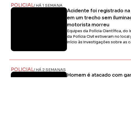
POLICIAL
/ HÁ 1 SEMANA
Acidente foi registrado na 
em um trecho sem ilumina
motorista morreu
Equipes da Polícia Científica, do
da Polícia Civil estiveram no local 
início às investigações sobre as 
POLICIAL
/ HÁ 2 SEMANAS
Homem é atacado com gar
discussão em bar em Apuc
Jovem é preso por tráfico de dr