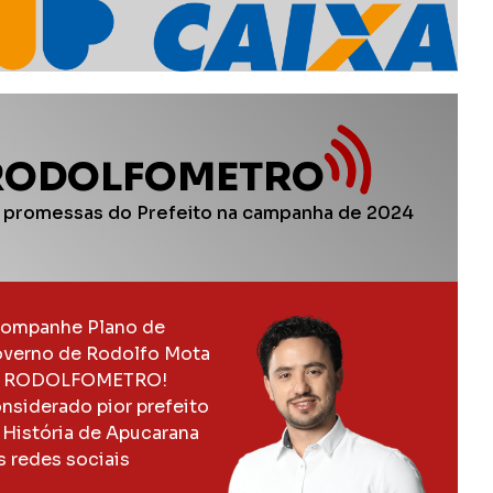
RODOLFOMETRO
 promessas do Prefeito na campanha de 2024
ompanhe Plano de
verno de Rodolfo Mota
 RODOLFOMETRO!
nsiderado pior prefeito
 História de Apucarana
s redes sociais