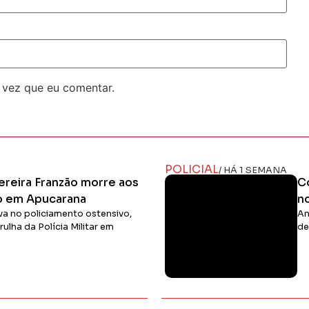
 vez que eu comentar.
POLICIAL
/ HÁ 1 SEMANA
ereira Franzão morre aos
C
to em Apucarana
n
va no policiamento ostensivo,
An
ulha da Polícia Militar em
de