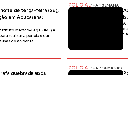
Ler Matéria
POLICIAL
/ HÁ 1 SEMANA
noite de terça-feira (28),
A
ção em Apucarana;
b
A 
e 
 Instituto Médico-Legal (IML) e
S
para realizar a perícia e dar
causas do acidente
Ler Matéria
POLICIAL
/ HÁ 3 SEMANAS
rafa quebrada após
P
arana
P
ogas no Jardim Flamingos
Du
en
co
Ler Matéria