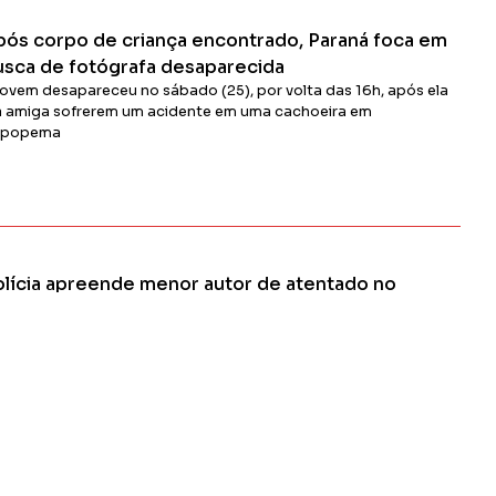
Ler Matéria
pós corpo de criança encontrado, Paraná foca em
usca de fotógrafa desaparecida
jovem desapareceu no sábado (25), por volta das 16h, após ela
a amiga sofrerem um acidente em uma cachoeira em
apopema
Ler Matéria
olícia apreende menor autor de atentado no
araná
rante as diligências realizadas após o crime, policiais
contraram na casa do adolescente cerca de 500 metros de
rdel detonante, duas munições calibre .38
Ler Matéria