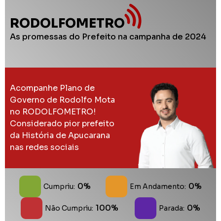
RODOLFOMETRO
As promessas do Prefeito na campanha de 2024
Acompanhe Plano de
Governo de Rodolfo Mota
no RODOLFOMETRO!
Considerado pior prefeito
da História de Apucarana
nas redes sociais
0%
0%
Cumpriu:
Em Andamento:
100%
0%
Não Cumpriu:
Parada: