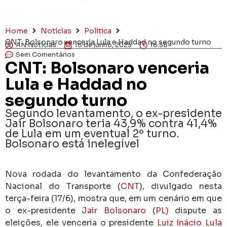
Home
Notícias
Política
CNT: Bolsonaro venceria Lula e Haddad no segundo turno
AN Notícias
18 de junho, 2025
16:58
Sem Comentários
CNT: Bolsonaro venceria
Lula e Haddad no
segundo turno
Segundo levantamento, o ex-presidente
Jair Bolsonaro teria 43,9% contra 41,4%
de Lula em um eventual 2º turno.
Bolsonaro está inelegível
Nova rodada do levantamento da Confederação
Nacional do Transporte (
CNT
), divulgado nesta
terça-feira (17/6), mostra que, em um cenário em que
o ex-presidente
Jair Bolsonaro (PL)
dispute as
eleições, ele venceria o presidente
Luiz Inácio Lula