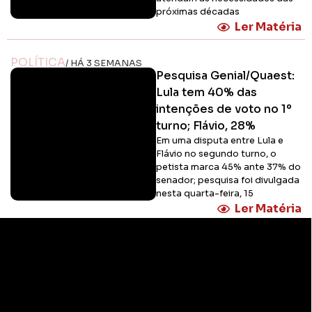
próximas décadas
Ler Matéria
POLÍTICA
/ HÁ 3 SEMANAS
Pesquisa Genial/Quaest:
Lula tem 40% das
intenções de voto no 1º
turno; Flávio, 28%
Em uma disputa entre Lula e
Flávio no segundo turno, o
petista marca 45% ante 37% do
senador; pesquisa foi divulgada
nesta quarta-feira, 15
Ler Matéria