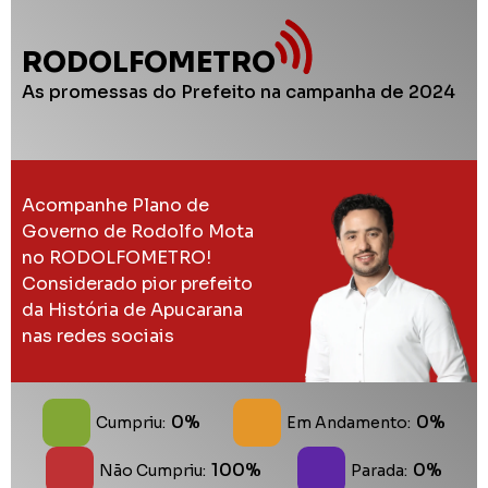
RODOLFOMETRO
As promessas do Prefeito na campanha de 2024
Acompanhe Plano de
Governo de Rodolfo Mota
no RODOLFOMETRO!
Considerado pior prefeito
da História de Apucarana
nas redes sociais
0%
0%
Cumpriu:
Em Andamento:
100%
0%
Não Cumpriu:
Parada: