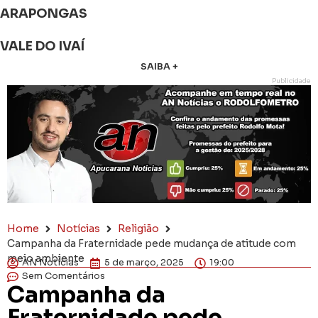
ARAPONGAS
VALE DO IVAÍ
SAIBA +
Publicidade
Home
Notícias
Religião
Campanha da Fraternidade pede mudança de atitude com
meio ambiente
AN Notícias
5 de março, 2025
19:00
Sem Comentários
Campanha da
Fraternidade pede