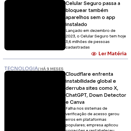
Celular Seguro passa a
bloquear também
aparelhos sem o app
instalado
Lançado em dezembro de
2023, o Celular Seguro tem hoje
3,6 milhões de pessoas
cadastradas
Ler Matéria
TECNOLOGIA
/ HÁ 9 MESES
Cloudflare enfrenta
instabilidade global e
derruba sites como X,
ChatGPT, Down Detector
e Canva
Falha nos sistemas de
verificação de acesso gerou
erros em plataformas
populares; empresa aplicou
correções e restabeleceu