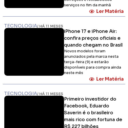
serviços no fim da manhã
Ler Matéria
TECNOLOGIA
/ HÁ 11 MESES
iPhone 17 e iPhone Air:
confira preços oficiais e
quando chegam no Brasil
Novos modelos foram
anunciados pela marca nesta
terça-feira (9) e estarão
disponíveis para compra ainda
neste mês
Ler Matéria
TECNOLOGIA
/ HÁ 11 MESES
Primeiro investidor do
Facebook, Eduardo
Saverin é o brasileiro
mais rico com fortuna de
R$ 227 bilhões