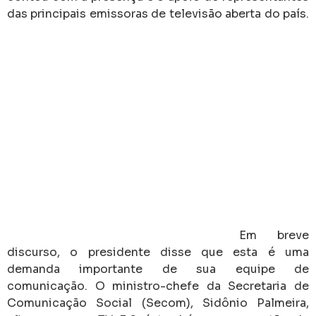
das principais emissoras de televisão aberta do país.
Em breve discurso, o presidente disse que esta
é uma demanda importante de sua equipe de
comunicação. O ministro-chefe da Secretaria de
Comunicação Social (Secom), Sidônio Palmeira,
afirmou que a TV 3.0 é também uma questão de
soberania nacional – o Brasil será o primeiro país das
Américas a implantar a nova tecnologia. “Esse
decreto representa o que vai ser a nossa visão de
futuro sobre a agenda digital e tecnológica, com
abertura, cooperação e soberania. Aliás, a soberania
hoje é um grande tema que une todo o país. Não só
a soberania, mas soberania digital. Tudo tem a ver
com a TV digital que está sendo implementada
agora”, disse o ministro.
A expectativa do governo, segundo ele, é de que a