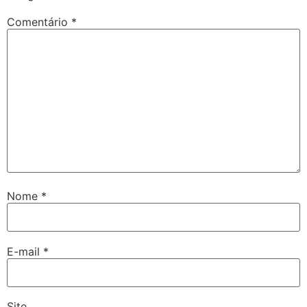
E-mail
*
Site
Salvar meus dados neste navegador para a próxima vez
que eu comentar.
Publicidade