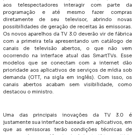
Uma das principais inovações da TV 3.0 é
justamente sua interface baseada em aplicativos, em
que as emissoras terão condições técnicas de
passar a oferecer, além do sinal aberto já transmitido
em tempo real, conteúdos adicionais sob demanda,
como séries, jogos, programas e outras
possibilidades. A migração deverá ser gradativa,
começando pelas grandes cidades, como foi com a
TV digital.
Padrão técnico
No ano passado, os membros do conselho