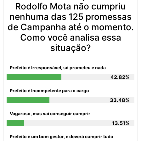
33.48%
Vagaroso, mas vai conseguir cumprir
13.51%
Prefeito é um bom gestor, e deverá cumprir tudo
10.19%
RELACIONADOS
TECNOLOGIA
/ HÁ 8 MESES
Celular Seguro passa a
bloquear também
aparelhos sem o app
instalado
Lançado em dezembro de
2023, o Celular Seguro tem hoje
3,6 milhões de pessoas
cadastradas
Ler Matéria