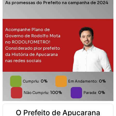
100%
0%
Não Cumpriu:
Parada:
O Prefeito de Apucarana
Rodolfo Mota não cumpriu
nenhuma das 125 promessas
de Campanha até o momento.
Como você analisa essa
situação?
Prefeito é Irresponsável, só prometeu e nada
42.82%
Prefeito é Incompetente para o cargo