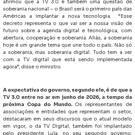
TV 3.0 entre no ar em junho de 2026, a tempo da
próxima Copa do Mundo.
Os representantes de
associações e entidades que representam o setor,
destacaram em seus discursos que o atual modelo
em vigor, o da TV Digital, também foi implantado
pelo presidente Lula, no seu segundo governo.
O presidente da
Empresa Brasil de Comunicação
(EBC)
, André Basbaum, participou da cerimônia,
representando a
TV Brasil
e o campo público neste
novo modelo. “Com o decreto, o presidente Lula
garante a visibilidade da
TV Brasil
e de todo sistema
público de comunicação dentro da nova TV digital
3.0. Também estará disponível para toda a sociedade
o
Canal Gov
com informações sobre serviços
públicos para todos os cidadãos”, afirmou o
presidente da EBC. O executivo Raymundo Barros,
diretor de Estratégia de Tecnologia da Globo e
presidente do Fórum do Sistema Brasileiro de
Televisão Digital (SBTVD), destacou que a TV aberta