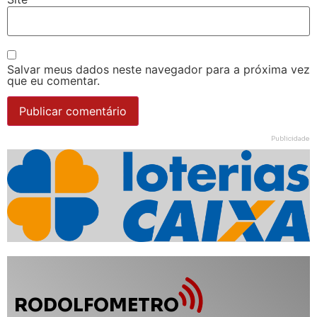
RODOLFOMETRO
As promessas do Prefeito na campanha de 2024
Acompanhe Plano de
Governo de Rodolfo Mota
no RODOLFOMETRO!
Considerado pior prefeito
da História de Apucarana
nas redes sociais
0%
0%
Cumpriu:
Em Andamento: