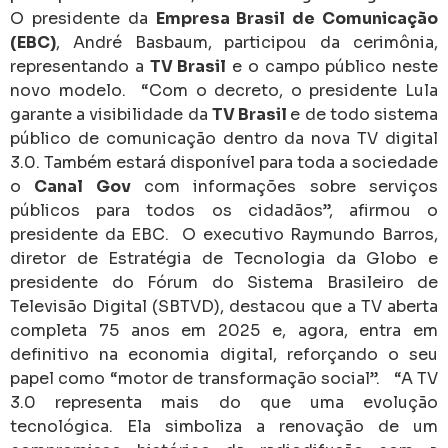
completa 75 anos em 2025 e, agora, entra em
definitivo na economia digital, reforçando o seu
papel como “motor de transformação social”. “A TV
3.0 representa mais do que uma evolução
tecnológica. Ela simboliza a renovação de um
compromisso histórico da radiodifusão com a
informação, a cultura e a ética”, afirmou.
“O maior beneficiado disso é a sociedade brasileira,
que ganhará uma experiência de muito mais
qualidade, enquanto continua a ter acesso amplo e
gratuito a conteúdos que informam, educam e
emocionam”, complementou.
Televisão do futuro