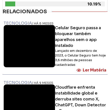
TECNOLOGIA
/ HÁ 9 MESES
Cloudflare enfrenta
instabilidade global e
derruba sites como X,
ChatGPT, Down Detector
e Canva
Falha nos sistemas de
verificação de acesso gerou
erros em plataformas
populares; empresa aplicou
correções e restabeleceu
serviços no fim da manhã
Ler Matéria
TECNOLOGIA
/ HÁ 11 MESES
iPhone 17 e iPhone Air:
confira preços oficiais e
quando chegam no Brasil
Novos modelos foram
anunciados pela marca nesta