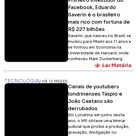
João Caetano são
derrubados
Em Londrina, em junho deste
ano, o MP obteve uma liminar
judicial que proíbe a produção,
gravação, divulgação ou
compartilhamento de
conteúdos com a presença de
crianças ou adolescentes
Ler Matéria
TECNOLOGIA
/ HÁ 12 MESES
AGU pede que Meta
exclua chatbots que
promovem erotização
infantil
Empresa tem 72 horas para
cumprir notificação
Ler Matéria