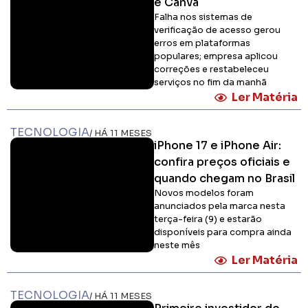
terça-feira (9) e estarão
disponíveis para compra ainda
neste mês
Ler Matéria
TECNOLOGIA
/ HÁ 11 MESES
Primeiro investidor do
Facebook, Eduardo
Saverin é o brasileiro
mais rico com fortuna de
R$ 227 bilhões
Saverin, que nasceu no Brasil, se
mudou para Miami aos 11 anos e
se formou em Economia na
Universidade de Harvard, onde
conheceu Mark Zuckerberg
Ler Matéria
TECNOLOGIA
/ HÁ 12 MESES
Canais de youtubers
londrinenses Táspio e