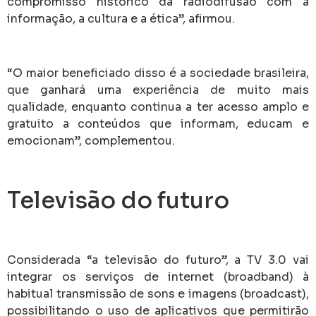
Considerada “a televisão do futuro”, a TV 3.0 vai
integrar os serviços de internet (broadband) à
habitual transmissão de sons e imagens (broadcast),
possibilitando o uso de aplicativos que permitirão
aos telespectadores interagir com parte da
programação e até mesmo fazer compras
diretamente de seu televisor, abrindo novas
possibilidades de geração de receitas às emissoras.
Os novos aparelhos da TV 3.0 deverão vir de fábrica
com a primeira tela apresentando um catálogo de
canais de televisão abertos, o que não vem
ocorrendo na interface atual das SmartTVs. Esse
modelos que se conectam com a internet dão
prioridade aos aplicativos de serviços de mídia sob
demanda (OTT, na sigla em inglês). Com isso, os
canais abertos acabam sem visibilidade, como
destacou o ministro.